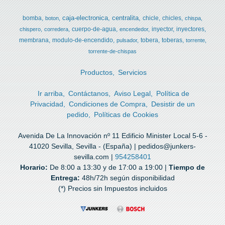
caja-electronica
centralita
bomba
chicle
chicles
boton
chispa
cuerpo-de-agua
inyector
inyectores
chispero
corredera
encendedor
membrana
modulo-de-encendido
tobera
toberas
pulsador
torrente
torrente-de-chispas
Productos
Servicios
Ir arriba
Contáctanos
Aviso Legal
Política de
Privacidad
Condiciones de Compra
Desistir de un
pedido
Políticas de Cookies
Avenida De La Innovación nº 11 Edificio Minister Local 5-6 -
41020 Sevilla, Sevilla - (España) | pedidos@junkers-
sevilla.com |
954258401
Horario:
De 8:00 a 13:30 y de 17:00 a 19:00 |
Tiempo de
Entrega:
48h/72h según disponibilidad
(*) Precios sin Impuestos incluidos