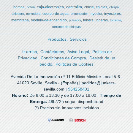
caja-electronica
centralita
bomba
chicle
chicles
boton
chispa
cuerpo-de-agua
inyector
inyectores
chispero
corredera
encendedor
membrana
modulo-de-encendido
tobera
toberas
pulsador
torrente
torrente-de-chispas
Productos
Servicios
Ir arriba
Contáctanos
Aviso Legal
Política de
Privacidad
Condiciones de Compra
Desistir de un
pedido
Políticas de Cookies
Avenida De La Innovación nº 11 Edificio Minister Local 5-6 -
41020 Sevilla, Sevilla - (España) | pedidos@junkers-
sevilla.com |
954258401
Horario:
De 8:00 a 13:30 y de 17:00 a 19:00 |
Tiempo de
Entrega:
48h/72h según disponibilidad
(*) Precios sin Impuestos incluidos