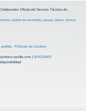
olaborador Oficial del Servicio Técnico de...
mbrana
modulo-de-encendido
tobera
toberas
pulsador
n pedido
Políticas de Cookies
@junkers-sevilla.com |
954258401
isponibilidad