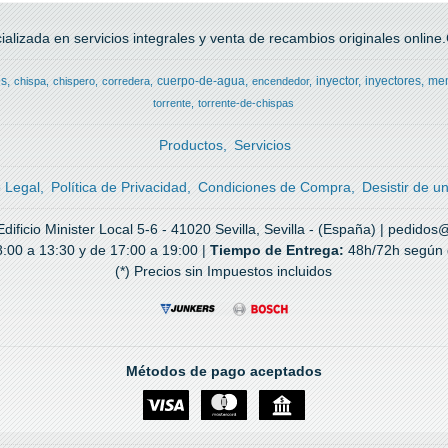
alizada en servicios integrales y venta de recambios originales online.C
es
cuerpo-de-agua
inyector
inyectores
me
chispa
chispero
corredera
encendedor
torrente
torrente-de-chispas
Productos
Servicios
o Legal
Política de Privacidad
Condiciones de Compra
Desistir de u
ificio Minister Local 5-6 - 41020 Sevilla, Sevilla - (España) | pedidos
:00 a 13:30 y de 17:00 a 19:00 |
Tiempo de Entrega:
48h/72h según d
(*) Precios sin Impuestos incluidos
Métodos de pago aceptados