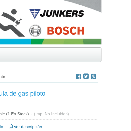
oto
ula de gas piloto
ble
(1 En Stock)
-
(Imp. No Incluidos)
ío
Ver descripción