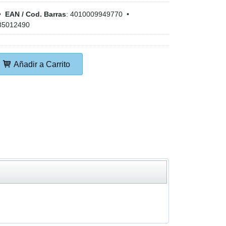
•
EAN / Cod. Barras
:
4010009949770
•
85012490
Añadir a Carrito