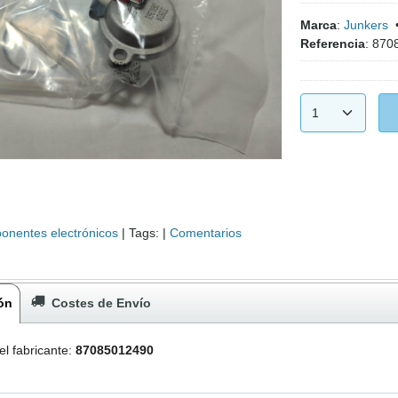
Marca
:
Junkers
Referencia
:
870
nentes electrónicos
|
Tags:
|
Comentarios
ón
Costes de Envío
el fabricante:
87085012490