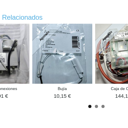
 Relacionados
Agotado
Agotado
onexiones
Bujía
Caja de C
91 €
10,15 €
144,1