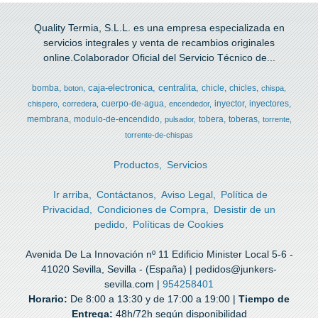
Quality Termia, S.L.L. es una empresa especializada en
servicios integrales y venta de recambios originales
online.Colaborador Oficial del Servicio Técnico de...
caja-electronica
centralita
bomba
chicle
chicles
boton
chispa
cuerpo-de-agua
inyector
inyectores
chispero
corredera
encendedor
membrana
modulo-de-encendido
tobera
toberas
pulsador
torrente
torrente-de-chispas
Productos
Servicios
Ir arriba
Contáctanos
Aviso Legal
Política de
Privacidad
Condiciones de Compra
Desistir de un
pedido
Políticas de Cookies
Avenida De La Innovación nº 11 Edificio Minister Local 5-6 -
41020 Sevilla, Sevilla - (España) | pedidos@junkers-
sevilla.com |
954258401
Horario:
De 8:00 a 13:30 y de 17:00 a 19:00 |
Tiempo de
Entrega:
48h/72h según disponibilidad