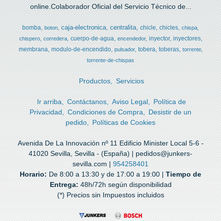
online.Colaborador Oficial del Servicio Técnico de...
caja-electronica
centralita
bomba
chicle
chicles
boton
chispa
cuerpo-de-agua
inyector
inyectores
chispero
corredera
encendedor
membrana
modulo-de-encendido
tobera
toberas
pulsador
torrente
torrente-de-chispas
Productos
Servicios
Ir arriba
Contáctanos
Aviso Legal
Política de
Privacidad
Condiciones de Compra
Desistir de un
pedido
Políticas de Cookies
Avenida De La Innovación nº 11 Edificio Minister Local 5-6 -
41020 Sevilla, Sevilla - (España) | pedidos@junkers-
sevilla.com |
954258401
Horario:
De 8:00 a 13:30 y de 17:00 a 19:00 |
Tiempo de
Entrega:
48h/72h según disponibilidad
(*) Precios sin Impuestos incluidos