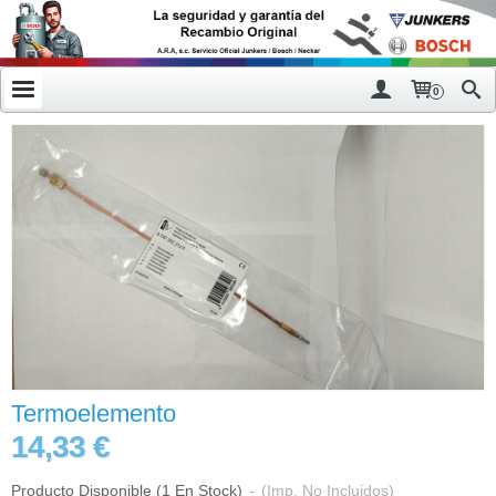
0
Termoelemento
14,33 €
Producto Disponible
(1 En Stock)
-
(Imp. No Incluidos)